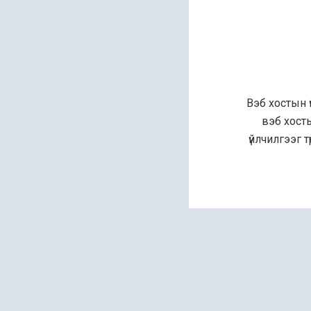
Вэб хостын 
вэб хост
үйлчилгээг 