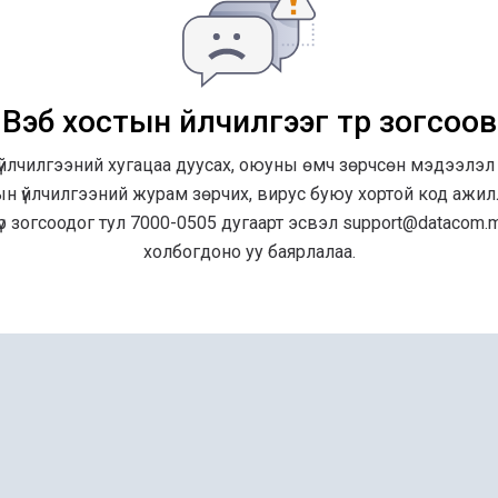
Вэб хостын үйлчилгээг түр зогсоов
үйлчилгээний хугацаа дуусах, оюуны өмч зөрчсөн мэдээлэл
ын үйлчилгээний журам зөрчих, вирус буюу хортой код ажилл
түр зогсоодог тул 7000-0505 дугаарт эсвэл support@datacom
холбогдоно уу баярлалаа.