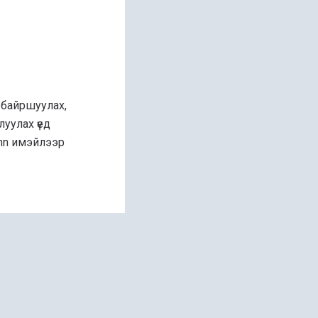
 байршуулах,
уулах үед
.mn имэйлээр