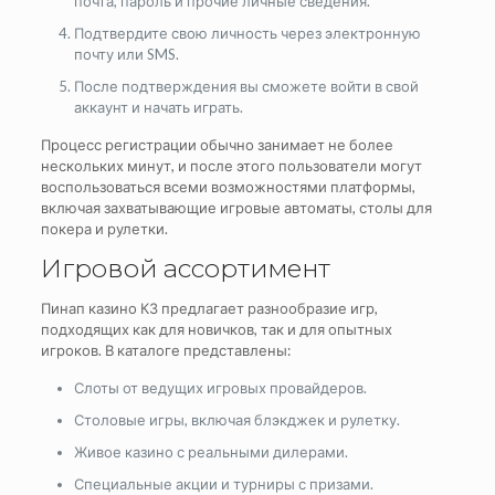
почта, пароль и прочие личные сведения.
Подтвердите свою личность через электронную
почту или SMS.
После подтверждения вы сможете войти в свой
аккаунт и начать играть.
Процесс регистрации обычно занимает не более
нескольких минут, и после этого пользователи могут
воспользоваться всеми возможностями платформы,
включая захватывающие игровые автоматы, столы для
покера и рулетки.
Игровой ассортимент
Пинап казино КЗ предлагает разнообразие игр,
подходящих как для новичков, так и для опытных
игроков. В каталоге представлены:
Слоты от ведущих игровых провайдеров.
Столовые игры, включая блэкджек и рулетку.
Живое казино с реальными дилерами.
Специальные акции и турниры с призами.