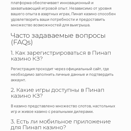
платформа обеспечивает инновационный и
захватывающий игровой опыт. Независимо от уровня
вашего опыта в азартных играх, Пинап казино способен
удовлетворить ваши потребности и предоставить
множество возможностей для выигрыша.
Часто задаваемые вопросы
(FAQs)
1. Как зарегистрироваться в Пинап
казино КЗ?
Регистрация проходит через официальный сайт, где
необходимо заполнить личные данные и подтвердить
аккаунт.
2. Какие игры доступны в Пинап
казино КЗ?
В казино представлено множество слотов, настольных
игр и живое казино с реальными дилерами.
3. Есть ли мобильное приложение
для Пинап казино?