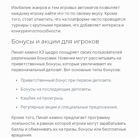
Изобилие жанров и тем игровых автоматов позволяет
каждому игроку найти что-то по своему вкусу. Кроме
того, стоит отметить, что на платформе часто проводятся
турниры с крупными призами, что добавляет интереса и
конкурентоспособности.
Бонусы и акции для игроков
Пинап казино КЗ щедро поощряет своих пользователей
различными бонусами. Новички могут рассчитывать на
приветственные бонусы, которые увеличивают их
первоначальный депозит. Вот основные типы бонусов:
Приветственный бонус при первом депозите.
Бонусы на последующие депозиты.
Кэшбек на проигрыш.
Регулярные акции и специальные предложения.
Кроме того, Пинап казино предлагает программу
лояльности, в рамках которой игроки могут зарабатывать
баллы и обменивать их на призы, бонусы или бесплатные
вращения.