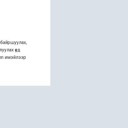
 байршуулах,
уулах үед
.mn имэйлээр