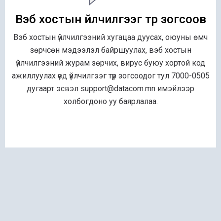
Вэб хостын үйлчилгээг түр зогсоов
Вэб хостын үйлчилгээний хугацаа дуусах, оюуны өмч
зөрчсөн мэдээлэл байршуулах, вэб хостын
үйлчилгээний журам зөрчих, вирус буюу хортой код
ажиллуулах үед үйлчилгээг түр зогсоодог тул 7000-0505
дугаарт эсвэл support@datacom.mn имэйлээр
холбогдоно уу баярлалаа.