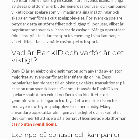
svenskar som vänder sig till casinon utan svensk licens. Många
av dessa plattformar erbjuder generösa bonusar och kampanjer,
vilket lockar spelare som vill maximera sina insättningar och
skapa en mer fördelaktig spelupplevelse. För svenska spelare
betyder detta en större frihet och tillgång till bonusar, vilket är
begränsat hos svenska licensierade casinon. Många operatörer
fokuserar på att inkludera sportevenemang i sina kampanjer,
vilket tilltalar fans av både casinospel och sport.
Vad är BankID och varför är det
viktigt?
BankID är en elektronisk legitimation som används av en stor
majoritet av svenskar för att identifiera sig online. Dess
popularitet har bidragit till en ökning av säkra transaktioner på
casinon utan svensk licens. Genom att använda BankID kan
spelare snabbt och enkelt verifiera sina identiteter och
genomföra insättningar och uttag. Detta minskar risken för
bedrägerier och gör spelupplevelsen mer smidig. Många
användare uppskattar ökningen av hastighet och säkerhet när
det kommer till att spela på alternativt licensierade plattformar
casino utan svensk licens
.
Exempel på bonusar och kampanjer