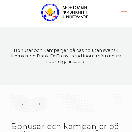
Bonusar och kampanjer på casino utan svensk
licens med BankID: En ny trend inom mätning av
sportsliga insatser
Bonusar och kampanjer på