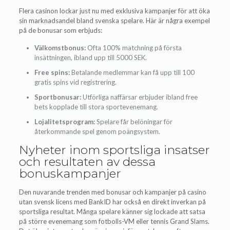
Flera casinon lockar just nu med exklusiva kampanjer för att öka
sin marknadsandel bland svenska spelare. Här är några exempel
på de bonusar som erbjuds:
Välkomstbonus:
Ofta 100% matchning på första
insättningen, ibland upp till 5000 SEK.
Free spins:
Betalande medlemmar kan få upp till 100
gratis spins vid registrering.
Sportbonusar:
Utförliga naffärsar erbjuder ibland free
bets kopplade till stora sportevenemang.
Lojalitetsprogram:
Spelare får belöningar för
återkommande spel genom poängsystem.
Nyheter inom sportsliga insatser
och resultaten av dessa
bonuskampanjer
Den nuvarande trenden med bonusar och kampanjer på casino
utan svensk licens med BankID har också en direkt inverkan på
sportsliga resultat. Många spelare känner sig lockade att satsa
på större evenemang som fotbolls-VM eller tennis Grand Slams.