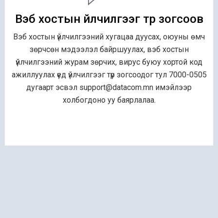
Вэб хостын үйлчилгээг түр зогсоов
Вэб хостын үйлчилгээний хугацаа дуусах, оюуны өмч
зөрчсөн мэдээлэл байршуулах, вэб хостын
үйлчилгээний журам зөрчих, вирус буюу хортой код
ажиллуулах үед үйлчилгээг түр зогсоодог тул 7000-0505
дугаарт эсвэл support@datacom.mn имэйлээр
холбогдоно уу баярлалаа.