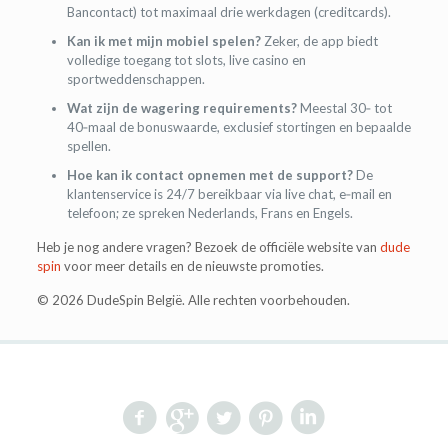
Bancontact) tot maximaal drie werkdagen (creditcards).
Kan ik met mijn mobiel spelen?
Zeker, de app biedt
volledige toegang tot slots, live casino en
sportweddenschappen.
Wat zijn de wagering requirements?
Meestal 30‑ tot
40‑maal de bonuswaarde, exclusief stortingen en bepaalde
spellen.
Hoe kan ik contact opnemen met de support?
De
klantenservice is 24/7 bereikbaar via live chat, e‑mail en
telefoon; ze spreken Nederlands, Frans en Engels.
Heb je nog andere vragen? Bezoek de officiële website van
dude
spin
voor meer details en de nieuwste promoties.
© 2026 DudeSpin België. Alle rechten voorbehouden.