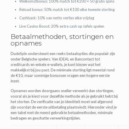
Welkomstbonus: 100% match tot €200 + 50 gratis spins
Reload bonus: 50% match tot €100 elke tweede storting
Cashback: 10% van netto verlies elke vrijdag
Live Casino Boost: 20% extra cash op tafels spelen
Betaalmethoden, stortingen en
opnames
DudeSpin ondersteunt een reeks betaalopties die populair zijn
onder Belgische spelers. Van iDEAL en Bancontact tot
creditcards en enkele e‑wallets, je kunt kiezen wat het
makkelijkst bij jou past. De minimale storting ligt meestal rond
de €10, maar sommige bonussen vragen een hogere eerste
inzet.
Opnames worden doorgaans sneller verwerkt dan stortingen,
vooral als je kiest voor dezelfde methode als je gebruikt hebt bij
het storten. De verificatie van je identiteit moet wel afgerond
zijn voordat de eerste uitbetaling plaatsvindt. Hieronder vind je
een tabel met de meest gebruikte betaalmethoden, minimale
bedragen en geschatte verwerkingstijden.