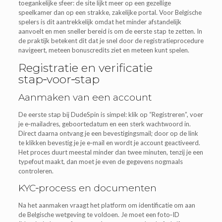
toegankelijke sfeer: de site lijkt meer op een gezellige
speelkamer dan op een strakke, zakelijke portal. Voor Belgische
spelers is dit aantrekkelijk omdat het minder afstandelijk
aanvoelt en men sneller bereid is om de eerste stap te zetten. In
de praktijk betekent dit dat je snel door de registratieprocedure
navigeert, meteen bonuscredits ziet en meteen kunt spelen.
Registratie en verificatie
stap‑voor‑stap
Aanmaken van een account
De eerste stap bij DudeSpin is simpel: klik op “Registreren”, voer
je e‑mailadres, geboortedatum en een sterk wachtwoord in.
Direct daarna ontvang je een bevestigingsmail; door op de link
te klikken bevestig je je e‑mail en wordt je account geactiveerd.
Het proces duurt meestal minder dan twee minuten, tenzij je een
typefout maakt, dan moet je even de gegevens nogmaals
controleren.
KYC‑process en documenten
Na het aanmaken vraagt het platform om identificatie om aan
de Belgische wetgeving te voldoen. Je moet een foto‑ID