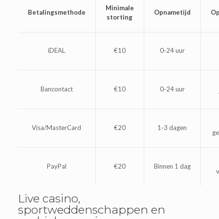
Minimale
Betalingsmethode
Opnametijd
Op
storting
iDEAL
€10
0‑24 uur
Bancontact
€10
0‑24 uur
Visa/MasterCard
€20
1‑3 dagen
ge
PayPal
€20
Binnen 1 dag
Live casino,
sportweddenschappen en