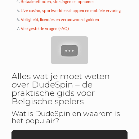
Betaalmethoden, stortingen en opnames
Live casino, sportweddenschappen en mobiele ervaring
Veiligheid, licenties en verantwoord gokken
Veelgestelde vragen (FAQ)
Alles wat je moet weten
over DudeSpin – de
praktische gids voor
Belgische spelers
Wat is DudeSpin en waarom is
het populair?