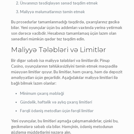
Ünvanınızı təsdiqləyən sənəd təqdim etmək
Maliyyə məlumatlarınızı təmin etmək
Bu prosedurlar tamamlanmadığı təqdirdə, çıxarışlarınız gecikə
bilər. Yeni oyunçular üçün bu addımları vaxtında yerinə yetirmək
son dərəcə vacibdir. Hesabınızı tamamlamaq üçün lazım olan
sənədləri mümkün qədər tez təqdim edin.
Maliyyə Tələbləri və Limitlər
Bir digər səbəb isə maliyyə tələbləri və limitlərdir. Pinup
Casino, oyunçularının təhlükəsizliyini təmin etmək məqsədilə
müəyyən limitlər qoyur. Bu limitlər, həm çıxarış, həm də depozit
əməliyyatları üçün geçərlidir. Aşağıdakılar maliyyə limitləri ilə
bağlı bilmək lazım olanlar:
Minimum çıxarış məbləği
Gündəlik, həftəlik və aylıq çıxarış limitləri
Fərqli ödəniş metodları üçün fərqli limitlər
Yeni oyunçular, bu limitləri aşmağa çalışmamalıdırlar, çünki bu,
gecikmələrə səbəb ola bilər. Həmçinin, ödəniş metodunun
gözləmə müddətlərini nəzərə alın.