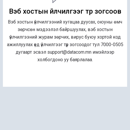
Вэб хостын үйлчилгээг түр зогсоов
Вэб хостын үйлчилгээний хугацаа дуусах, оюуны өмч
зөрчсөн мэдээлэл байршуулах, вэб хостын
үйлчилгээний журам зөрчих, вирус буюу хортой код
ажиллуулах үед үйлчилгээг түр зогсоодог тул 7000-0505
дугаарт эсвэл support@datacom.mn имэйлээр
холбогдоно уу баярлалаа.