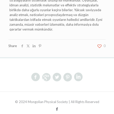
strategiyaların sistematik tətbiqi ilə mümkündür. Oyunçular,
idman analizi, statistik məlumatlar və effektiv strategiyalarla
birlikdə daha uğurlu oyunlar keçirə bilərlər. Yüksək səviyyədə
analiz etmək, nəticələri proqnozlaşdırmaq və düzgün
taktikalardan istifadə etmək oyunların həlledici amilləridir. Eyni
zamanda, müasir xəbərləri izləməklə, daha informasiya dolu
qərarlar vermək mümkündür.
Share
0
© 2024 Mongolian Physical Society | All Rights Reserved