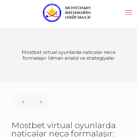
Mostbet virtual oyunlarda nəticələr necə
formalaşır: İdman analizi və strategiyalar
Mostbet virtual oyunlarda
nəticələr necə formalaşır: