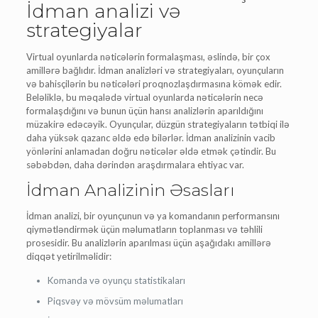
İdman analizi və
strategiyalar
Virtual oyunlarda nəticələrin formalaşması, əslində, bir çox
amillərə bağlıdır. İdman analizləri və strategiyaları, oyunçuların
və bahisçilərin bu nəticələri proqnozlaşdırmasına kömək edir.
Beləliklə, bu məqalədə virtual oyunlarda nəticələrin necə
formalaşdığını və bunun üçün hansı analizlərin aparıldığını
müzakirə edəcəyik. Oyunçular, düzgün strategiyaların tətbiqi ilə
daha yüksək qazanc əldə edə bilərlər. İdman analizinin vacib
yönlərini anlamadan doğru nəticələr əldə etmək çətindir. Bu
səbəbdən, daha dərindən araşdırmalara ehtiyac var.
İdman Analizinin Əsasları
İdman analizi, bir oyunçunun və ya komandanın performansını
qiymətləndirmək üçün məlumatların toplanması və təhlili
prosesidir. Bu analizlərin aparılması üçün aşağıdakı amillərə
diqqət yetirilməlidir:
Komanda və oyunçu statistikaları
Piqsvəy və mövsüm məlumatları