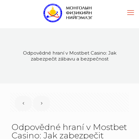
Odpovědné hraní v Mostbet Casino: Jak
zabezpečit zábavu a bezpečnost
Odpovědné hraní v Mostbet
Casino: Jak zabezpečit