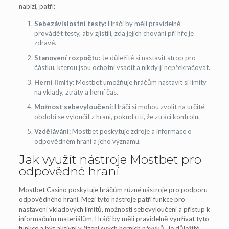
nabízí, patří:
Sebezávislostní testy:
Hráči by měli pravidelně
provádět testy, aby zjistili, zda jejich chování při hře je
zdravé.
Stanovení rozpočtu:
Je důležité si nastavit strop pro
částku, kterou jsou ochotni vsadit a nikdy ji nepřekračovat.
Herní limity:
Mostbet umožňuje hráčům nastavit si limity
na vklady, ztráty a herní čas.
Možnost sebevyloučení:
Hráči si mohou zvolit na určité
období se vyloučit z hraní, pokud cítí, že ztrácí kontrolu.
Vzdělávání:
Mostbet poskytuje zdroje a informace o
odpovědném hraní a jeho významu.
Jak využít nástroje Mostbet pro
odpovědné hraní
Mostbet Casino poskytuje hráčům různé nástroje pro podporu
odpovědného hraní. Mezi tyto nástroje patří funkce pro
nastavení vkladových limitů, možnosti sebevyloučení a přístup k
informačním materiálům. Hráči by měli pravidelně využívat tyto
funkce a být aktivní v řízení svých herních návyků. Je důležité