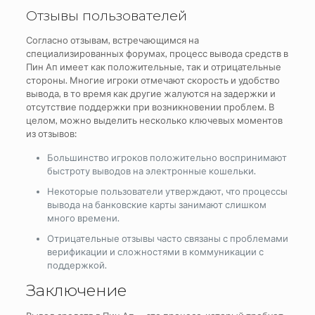
Отзывы пользователей
Согласно отзывам, встречающимся на
специализированных форумах, процесс вывода средств в
Пин Ап имеет как положительные, так и отрицательные
стороны. Многие игроки отмечают скорость и удобство
вывода, в то время как другие жалуются на задержки и
отсутствие поддержки при возникновении проблем. В
целом, можно выделить несколько ключевых моментов
из отзывов:
Большинство игроков положительно воспринимают
быстроту выводов на электронные кошельки.
Некоторые пользователи утверждают, что процессы
вывода на банковские карты занимают слишком
много времени.
Отрицательные отзывы часто связаны с проблемами
верификации и сложностями в коммуникации с
поддержкой.
Заключение