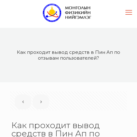
Как проходит вывод средств в Пин Ап по
отзывам пользователей?
Как проходит вывод
средств в Пин Ап по