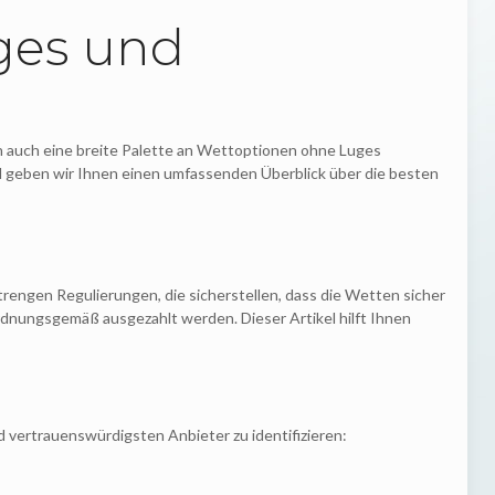
ges und
rn auch eine breite Palette an Wettoptionen ohne Luges
el geben wir Ihnen einen umfassenden Überblick über die besten
trengen Regulierungen, die sicherstellen, dass die Wetten sicher
rdnungsgemäß ausgezahlt werden. Dieser Artikel hilft Ihnen
d vertrauenswürdigsten Anbieter zu identifizieren: