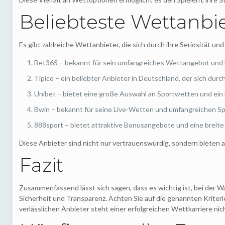
Beliebteste Wettanbi
Es gibt zahlreiche Wettanbieter, die sich durch ihre Seriosität u
Bet365 – bekannt für sein umfangreiches Wettangebot und
Tipico – ein beliebter Anbieter in Deutschland, der sich du
Unibet – bietet eine große Auswahl an Sportwetten und ein 
Bwin – bekannt für seine Live-Wetten und umfangreichen Sp
888sport – bietet attraktive Bonusangebote und eine breite
Diese Anbieter sind nicht nur vertrauenswürdig, sondern biete
Fazit
Zusammenfassend lässt sich sagen, dass es wichtig ist, bei der W
Sicherheit und Transparenz. Achten Sie auf die genannten Kriter
verlässlichen Anbieter steht einer erfolgreichen Wettkarriere ni