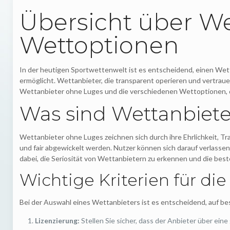
Übersicht über W
Wettoptionen
In der heutigen Sportwettenwelt ist es entscheidend, einen Wett
ermöglicht. Wettanbieter, die transparent operieren und vertraue
Wettanbieter ohne Luges und die verschiedenen Wettoptionen, d
Was sind Wettanbiet
Wettanbieter ohne Luges zeichnen sich durch ihre Ehrlichkeit, Tr
und fair abgewickelt werden. Nutzer können sich darauf verlasse
dabei, die Seriosität von Wettanbietern zu erkennen und die be
Wichtige Kriterien für d
Bei der Auswahl eines Wettanbieters ist es entscheidend, auf bes
Lizenzierung:
Stellen Sie sicher, dass der Anbieter über eine 