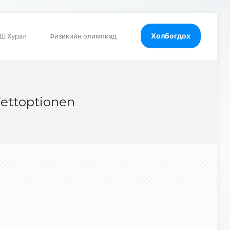
Холбогдох
Ш Хурал
Физикийн олимпиад
ettoptionen