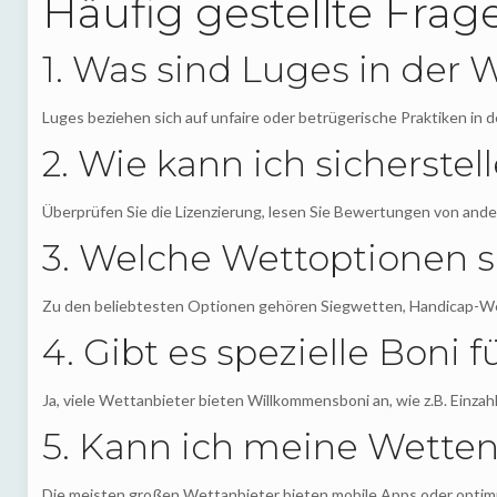
Häufig gestellte Frag
1. Was sind Luges in der 
Luges beziehen sich auf unfaire oder betrügerische Praktiken in
2. Wie kann ich sicherstel
Überprüfen Sie die Lizenzierung, lesen Sie Bewertungen von ande
3. Welche Wettoptionen s
Zu den beliebtesten Optionen gehören Siegwetten, Handicap-W
4. Gibt es spezielle Boni
Ja, viele Wettanbieter bieten Willkommensboni an, wie z.B. Einz
5. Kann ich meine Wetten
Die meisten großen Wettanbieter bieten mobile Apps oder optim