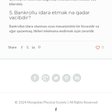
bilərsiniz.
5. Bankrollu idarə etmək nə qədər
vacibdir?
Bankrollun idarə olunması oyun mexanizminin bir hissəsidir və
uğur qazanmaq, itkiləri minimuma endirmək üçün zəruridir.
Share
0
© 2024 Mongolian Physical Society | All Rights Reserved