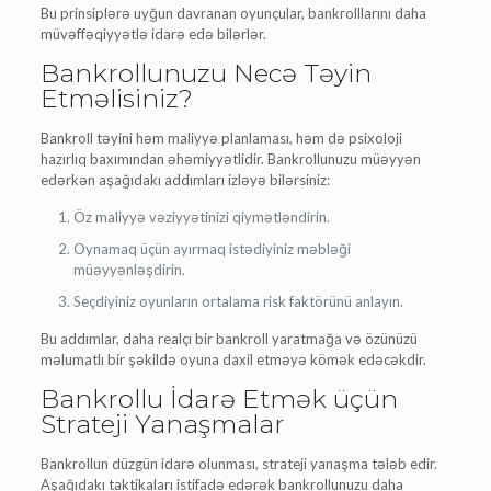
Bu prinsiplərə uyğun davranan oyunçular, bankrolllarını daha
müvəffəqiyyətlə idarə edə bilərlər.
Bankrollunuzu Necə Təyin
Etməlisiniz?
Bankroll təyini həm maliyyə planlaması, həm də psixoloji
hazırlıq baxımından əhəmiyyətlidir. Bankrollunuzu müəyyən
edərkən aşağıdakı addımları izləyə bilərsiniz:
Öz maliyyə vəziyyətinizi qiymətləndirin.
Oynamaq üçün ayırmaq istədiyiniz məbləği
müəyyənləşdirin.
Seçdiyiniz oyunların ortalama risk faktörünü anlayın.
Bu addımlar, daha realçı bir bankroll yaratmağa və özünüzü
məlumatlı bir şəkildə oyuna daxil etməyə kömək edəcəkdir.
Bankrollu İdarə Etmək üçün
Strateji Yanaşmalar
Bankrollun düzgün idarə olunması, strateji yanaşma tələb edir.
Aşağıdakı taktikaları istifadə edərək bankrollunuzu daha