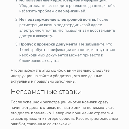
Использование недостоверной информации:
Убедитесь, что вы вводите реальные данные, чтобы
избежать проблем с верификацией.
Не подтверждение электронной почты:
После
регистрации важно подтвердить свой адрес
электронной почты, что позволит вам восстановить
доступ к аккаунту.
Пропуск проверки документа:
Не забывайте, что
1xbet требует верификации личности, и отсутствие
необходимых документов может привести к
блокировке аккаунта.
Чтобы избежать этих ошибок, внимательно следуйте
инструкции на сайте и убедитесь, что все данные
актуальны и правильно заполнены.
Неграмотные ставки
После успешной регистрации многие новички сразу
начинают делать ставки, но часто они не понимают, как
это делать правильно. Неверное понимание стратегии
ставок приводит к потере средств. Рассмотрим основные
ошибки, связанные со ставками: