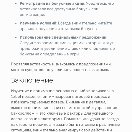
Регистрация на бонусные акции:
Убедитесь, что
активировали все доступные бонусы при
регистрации.
Изучение условий:
Всегда внимательно читайте
правила получения и отыгрыша бонусов.
Использование специальных предложений:
Следите за временными акциями, которые могут
предложить увеличение ставок или специальные
бонусы на определенные игры.
Проявляя активность и знакомясь с предложениями,
можно существенно увеличить шансы на выигрыш.
Заключение
Изучение и понимание основных ошибок новичков на
1xbet позволяет оптимизировать игровой процесс и
избежать серьезных потерь. Внимание к деталям,
высокое понимание своих возможностей и управление
банкроллом — это ключевые факторы для успешного
использования платформы. Помните, что удача не всегда
на стороне новичков, и важно быть готовым к различным
ситуациям, внимательно анализируя свои действия и