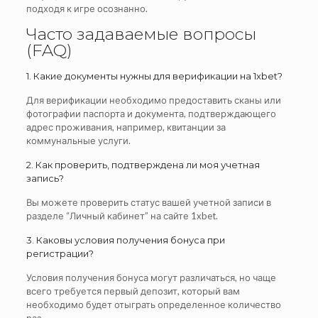
подходя к игре осознанно.
Часто задаваемые вопросы
(FAQ)
1. Какие документы нужны для верификации на 1xbet?
Для верификации необходимо предоставить сканы или
фотографии паспорта и документа, подтверждающего
адрес проживания, например, квитанции за
коммунальные услуги.
2. Как проверить, подтверждена ли моя учетная
запись?
Вы можете проверить статус вашей учетной записи в
разделе “Личный кабинет” на сайте 1xbet.
3. Каковы условия получения бонуса при
регистрации?
Условия получения бонуса могут различаться, но чаще
всего требуется первый депозит, который вам
необходимо будет отыграть определенное количество