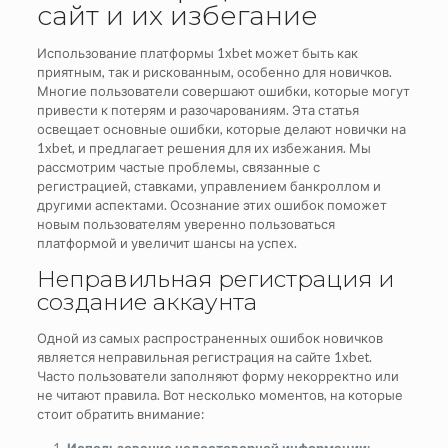
сайт и их избегание
Использование платформы 1xbet может быть как
приятным, так и рискованным, особенно для новичков.
Многие пользователи совершают ошибки, которые могут
привести к потерям и разочарованиям. Эта статья
освещает основные ошибки, которые делают новички на
1xbet, и предлагает решения для их избежания. Мы
рассмотрим частые проблемы, связанные с
регистрацией, ставками, управлением банкроллом и
другими аспектами. Осознание этих ошибок поможет
новым пользователям уверенно пользоваться
платформой и увеличит шансы на успех.
Неправильная регистрация и
создание аккаунта
Одной из самых распространенных ошибок новичков
является неправильная регистрация на сайте 1xbet.
Часто пользователи заполняют форму некорректно или
не читают правила. Вот несколько моментов, на которые
стоит обратить внимание: