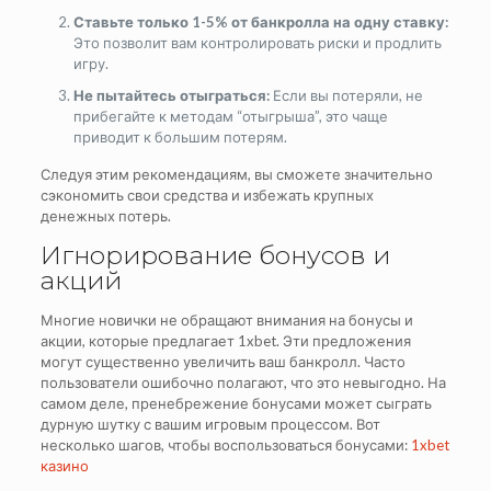
Ставьте только 1-5% от банкролла на одну ставку:
Это позволит вам контролировать риски и продлить
игру.
Не пытайтесь отыграться:
Если вы потеряли, не
прибегайте к методам “отыгрыша”, это чаще
приводит к большим потерям.
Следуя этим рекомендациям, вы сможете значительно
сэкономить свои средства и избежать крупных
денежных потерь.
Игнорирование бонусов и
акций
Многие новички не обращают внимания на бонусы и
акции, которые предлагает 1xbet. Эти предложения
могут существенно увеличить ваш банкролл. Часто
пользователи ошибочно полагают, что это невыгодно. На
самом деле, пренебрежение бонусами может сыграть
дурную шутку с вашим игровым процессом. Вот
несколько шагов, чтобы воспользоваться бонусами:
1xbet
казино