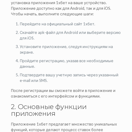
установка приложения 1хбет на ваше устройство.
Приложение доступно как для Android, так и для iOS.
Чтобы начать, выполните следующие шаги:
Перейдите на официальный сайт 1хбет.
Скачайте apk-файл для Android или выберите версию
для iOS.
Установите приложение, следуя инструкциям на
экране.
Пройдите регистрацию, указав все необходимые
данные.
Подтвердите вашу учетную запись через указанный
e-mail или SMS.
После регистрации вы сможете войти в приложение и
ознакомиться с его интерфейсом и функциями.
2. Основные функции
приложения
Приложение 1хбет предлагает множество уникальных
функций, которые делают процесс ставок более