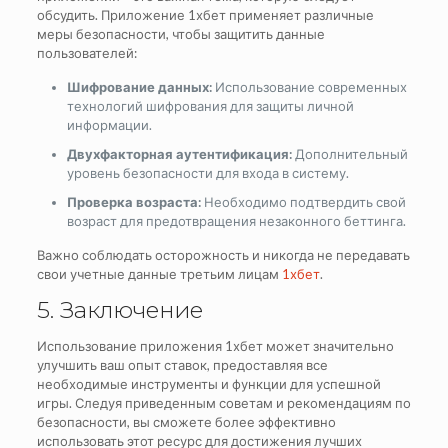
обсудить. Приложение 1хбет применяет различные
меры безопасности, чтобы защитить данные
пользователей:
Шифрование данных:
Использование современных
технологий шифрования для защиты личной
информации.
Двухфакторная аутентификация:
Дополнительный
уровень безопасности для входа в систему.
Проверка возраста:
Необходимо подтвердить свой
возраст для предотвращения незаконного беттинга.
Важно соблюдать осторожность и никогда не передавать
свои учетные данные третьим лицам
1хбет
.
5. Заключение
Использование приложения 1хбет может значительно
улучшить ваш опыт ставок, предоставляя все
необходимые инструменты и функции для успешной
игры. Следуя приведенным советам и рекомендациям по
безопасности, вы сможете более эффективно
использовать этот ресурс для достижения лучших