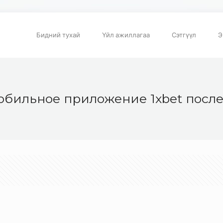
Бидний тухай
Үйл ажиллагаа
Сэтгүүл
Э
обильное приложение 1xbet после