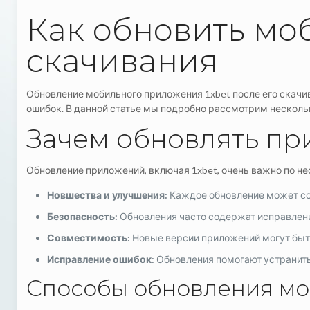
Как обновить мо
скачивания
Обновление мобильного приложения 1xbet после его скачив
ошибок. В данной статье мы подробно рассмотрим нескольк
Зачем обновлять пр
Обновление приложений, включая 1xbet, очень важно по н
Новшества и улучшения:
Каждое обновление может со
Безопасность:
Обновления часто содержат исправлени
Совместимость:
Новые версии приложений могут быт
Исправление ошибок:
Обновления помогают устранить
Способы обновления мо