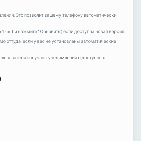
влений. Это позволит вашему телефону автоматически
1xbet и нажмите “Обновить”, если доступна новая версия.
о оттуда, если у вас не установлены автоматические
ользователи получают уведомления о доступных
ю