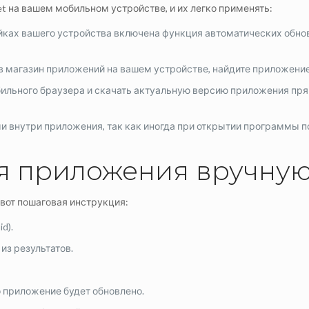
 на вашем мобильном устройстве, и их легко применять:
ойках вашего устройства включена функция автоматических обно
в магазин приложений на вашем устройстве, найдите приложение 
бильного браузера и скачать актуальную версию приложения прям
и внутри приложения, так как иногда при открытии программы п
я приложения вручну
 вот пошаговая инструкция:
d).
из результатов.
о приложение будет обновлено.