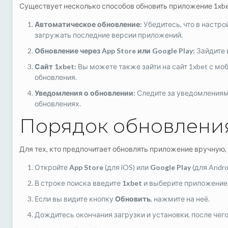
Существует несколько способов обновить приложение 1xbet
Автоматическое обновление:
Убедитесь, что в настр
загружать последние версии приложений.
Обновление через App Store или Google Play:
Зайдите 
Сайт 1xbet:
Вы можете также зайти на сайт 1xbet с мо
обновления.
Уведомления о обновлении:
Следите за уведомлениям
обновлениях.
Порядок обновлени
Для тех, кто предпочитает обновлять приложение вручную,
Откройте
App Store
(для iOS) или
Google Play
(для Androi
В строке поиска введите
1xbet
и выберите приложение 
Если вы видите кнопку
Обновить
, нажмите на неё.
Дождитесь окончания загрузки и установки, после чег