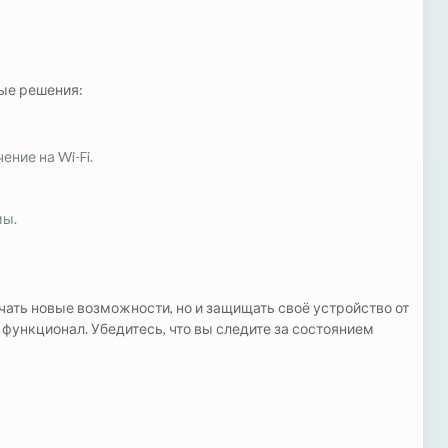
ные решения:
ние на Wi-Fi.
мы.
чать новые возможности, но и защищать своё устройство от
ункционал. Убедитесь, что вы следите за состоянием