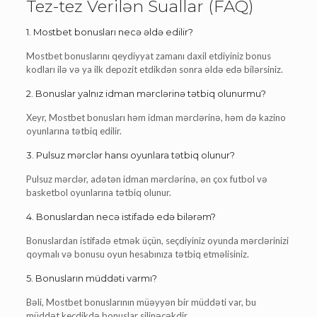
Tez-tez Verilən Suallar (FAQ)
1. Mostbet bonusları necə əldə edilir?
Mostbet bonuslarını qeydiyyat zamanı daxil etdiyiniz bonus
kodları ilə və ya ilk depozit etdikdən sonra əldə edə bilərsiniz.
2. Bonuslar yalnız idman mərclərinə tətbiq olunurmu?
Xeyr, Mostbet bonusları həm idman mərclərinə, həm də kazino
oyunlarına tətbiq edilir.
3. Pulsuz mərclər hansı oyunlara tətbiq olunur?
Pulsuz mərclər, adətən idman mərclərinə, ən çox futbol və
basketbol oyunlarına tətbiq olunur.
4. Bonuslardan necə istifadə edə bilərəm?
Bonuslardan istifadə etmək üçün, seçdiyiniz oyunda mərclərinizi
qoymalı və bonusu oyun hesabınıza tətbiq etməlisiniz.
5. Bonusların müddəti varmı?
Bəli, Mostbet bonuslarının müəyyən bir müddəti var, bu
müddət keçdikdə bonuslar silinəcəkdir.