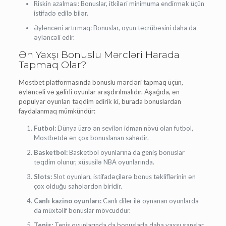
Riskin azalması: Bonuslar, itkiləri minimuma endirmək üçün
istifadə edilə bilər.
Əyləncəni artırmaq: Bonuslar, oyun təcrübəsini daha da
əyləncəli edir.
Ən Yaxşı Bonuslu Mərcləri Harada
Tapmaq Olar?
Mostbet platformasında bonuslu mərcləri tapmaq üçün,
əyləncəli və gəlirli oyunlar araşdırılmalıdır. Aşağıda, ən
populyar oyunları təqdim edirik ki, burada bonuslardan
faydalanmaq mümkündür:
Futbol:
Dünya üzrə ən sevilən idman növü olan futbol,
Mostbetdə ən çox bonuslanan sahədir.
Basketbol:
Basketbol oyunlarına da geniş bonuslar
təqdim olunur, xüsusilə NBA oyunlarında.
Slots:
Slot oyunları, istifadəçilərə bonus təkliflərinin ən
çox olduğu sahələrdən biridir.
Canlı kazino oyunları:
Canlı diler ilə oynanan oyunlarda
da müxtəlif bonuslar mövcuddur.
Tenis:
Tenis oyunlarında da bonuslarla daha yaxşı şanslar