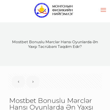
Mostbet Bonuslu Mərclər Hansı Oyunlarda Ən
Yaxşı Təcrübəni Təqdim Edir?
Mostbet Bonuslu Mərclər
Hansı Oyunlarda Ən Yaxşı