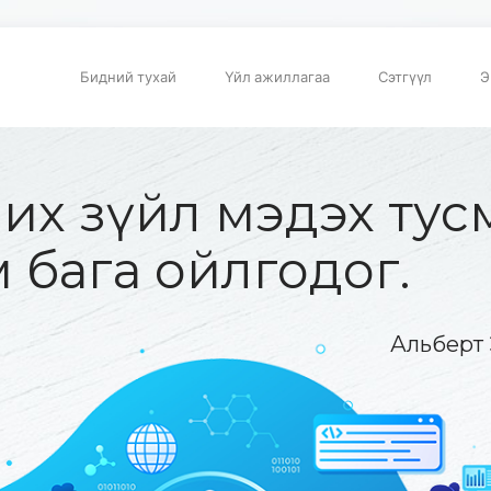
Бидний тухай
Үйл ажиллагаа
Сэтгүүл
Э
их зүйл мэдэх тус
 бага ойлгодог.
Альберт