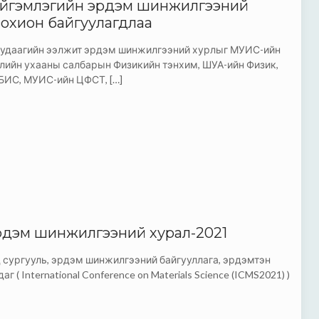
йгэмлэгийн эрдэм шинжилгээний
зохион байгуулагдлаа
 удаагийн ээлжит эрдэм шинжилгээний хурлыг МУИС-ийн
лийн ухааны салбарын Физикийн тэнхим, ШУА-ийн Физик,
УБИС, МУИС-ийн ЦФСТ,
[…]
рдэм шинжилгээний хурал-2021
д сургууль, эрдэм шинжилгээний байгууллага, эрдэмтэн
 ( International Conference on Materials Science (ICMS2021) )