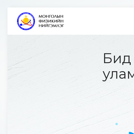
Бид 
улам