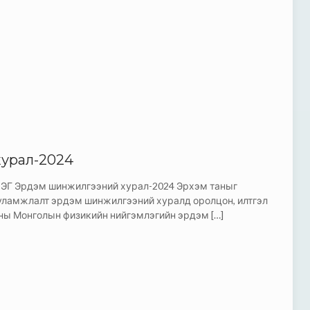
урал-2024
Эрдэм шинжилгээний хурал-2024 Эрхэм таныг
уламжлалт эрдэм шинжилгээний хуралд оролцон, илтгэл
оны Монголын физикийн нийгэмлэгийн эрдэм
[…]