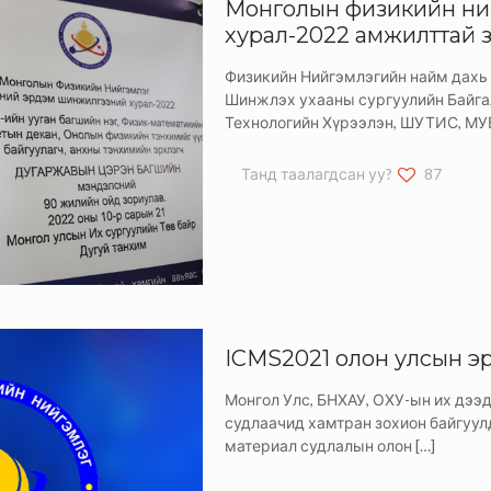
Монголын физикийн ни
хурал-2022 амжилттай 
Физикийн Нийгэмлэгийн найм дахь
Шинжлэх ухааны сургуулийн Байга
Технологийн Хүрээлэн, ШУТИС, М
Танд таалагдсан уу?
87
ICMS2021 олон улсын э
Монгол Улс, БНХАУ, ОХУ-ын их дээ
судлаачид хамтран зохион байгуулдаг
материал судлалын олон
[…]