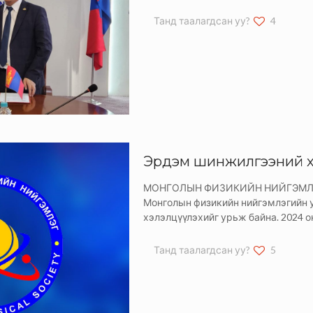
Танд таалагдсан уу?
4
Эрдэм шинжилгээний х
МОНГОЛЫН ФИЗИКИЙН НИЙГЭМЛЭГ 
Монголын физикийн нийгэмлэгийн 
хэлэлцүүлэхийг урьж байна. 2024 
Танд таалагдсан уу?
5