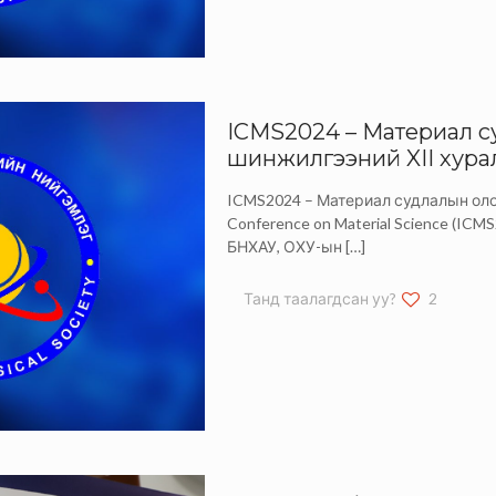
ICMS2024 – Материал с
шинжилгээний XII хура
ICMS2024 – Материал судлалын олон
Conference on Material Science (ICMS
БНХАУ, ОХУ-ын
[…]
Танд таалагдсан уу?
2