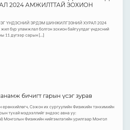
Л 2024 АМЖИЛТТАЙ ЗОХИОН
Г ҮНДЭСНИЙ ЭРДЭМ ШИНЖИЛГЭЭНИЙ ХУРАЛ 2024
жил бүр уламжлал болгон зохион байгуулдаг үндэсний
ны 11 дүгээр сарын
[…]
анамж бичигт гарын үсэг зурав
 ерөнхийлөгч, Сэжон их сургуулийн Физикийн тэнхимийн
рын тухай мэдээллийг эндээс авна уу:
html) Монголын Физикийн нийгэмлэгийн урилгаар Монгол