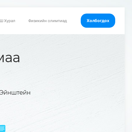
Холбогдох
Ш Хурал
Физикийн олимпиад
маа
 Эйнштейн