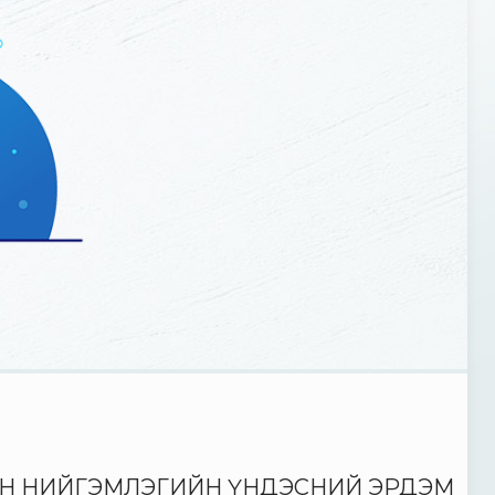
Н НИЙГЭМЛЭГИЙН ҮНДЭСНИЙ ЭРДЭМ