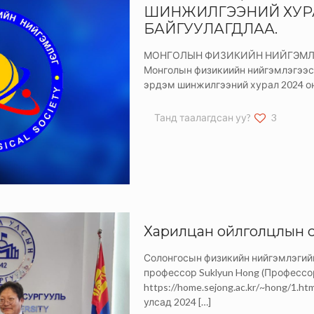
ШИНЖИЛГЭЭНИЙ ХУРА
БАЙГУУЛАГДЛАА.
МОНГОЛЫН ФИЗИКИЙН НИЙГЭМЛЭ
Монголын физикиийн нийгэмлэгээс 
эрдэм шинжилгээний хурал 2024 о
Танд таалагдсан уу?
3
Харилцан ойлголцлын с
Солонгосын физикийн нийгэмлэгийн
профессор Suklyun Hong (Профессо
https://home.sejong.ac.kr/~hong/1.
улсад 2024
[…]